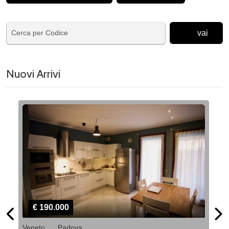
vai
Nuovi Arrivi
€ 190.000
Veneto
Padova
Ve