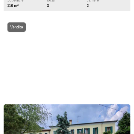
Superficie
locali
camere
110 m²
3
2
Vendita