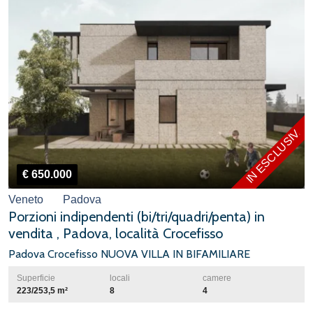
IN ESCLUSIVA
€ 650.000
Veneto
Padova
Porzioni indipendenti (bi/tri/quadri/penta) in
vendita , Padova, località Crocefisso
Padova Crocefisso NUOVA VILLA IN BIFAMILIARE
Superficie
locali
camere
223/253,5 m²
8
4