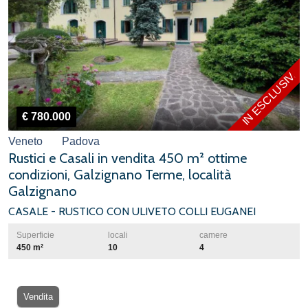
IN ESCLUSIVA
€ 780.000
Veneto
Padova
Rustici e Casali in vendita 450 m² ottime
condizioni, Galzignano Terme, località
Galzignano
CASALE - RUSTICO CON ULIVETO COLLI EUGANEI
Superficie
locali
camere
450 m²
10
4
Vendita