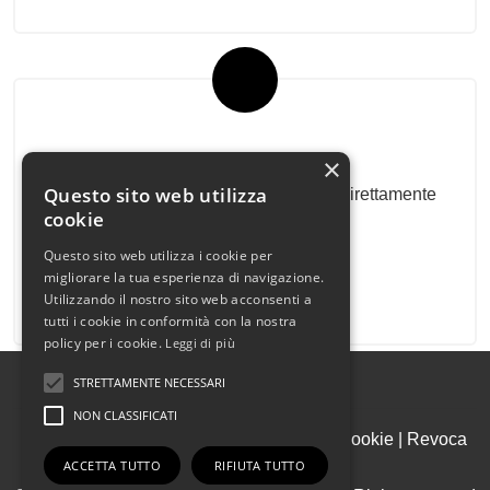
Newsletter Immobiliare
×
Questo sito web utilizza
Ricevi le nostre proposte immobiliari direttamente
cookie
nella tua email!
Questo sito web utilizza i cookie per
migliorare la tua esperienza di navigazione.
Utilizzando il nostro sito web acconsenti a
tutti i cookie in conformità con la nostra
policy per i cookie.
Leggi di più
STRETTAMENTE NECESSARI
NON CLASSIFICATI
Admin
|
Informativa Privacy
|
Informativa Cookie
|
Revoca
Consensi
ACCETTA TUTTO
RIFIUTA TUTTO