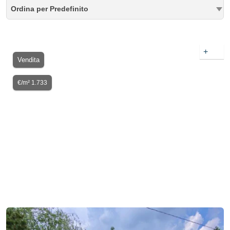
Ordina per Predefinito
+
Vendita
€/m² 1.733