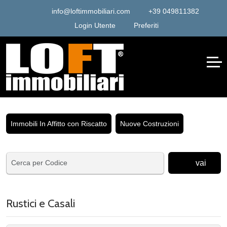
info@loftimmobiliari.com
+39 049811382
Login Utente
Preferiti
Immobili In Affitto con Riscatto
Nuove Costruzioni
vai
Rustici e Casali