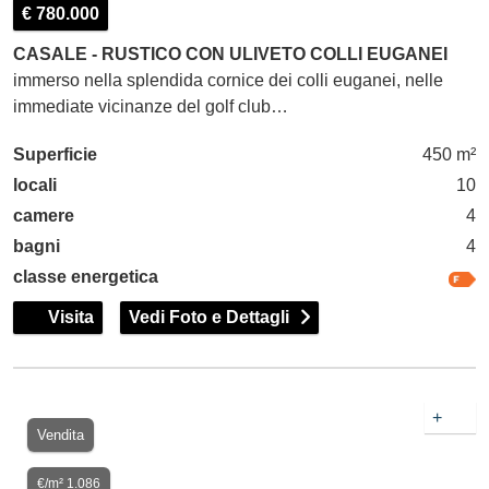
€ 780.000
CASALE - RUSTICO CON ULIVETO COLLI EUGANEI
immerso nella splendida cornice dei colli euganei, nelle
immediate vicinanze del golf club…
Superficie
450 m²
locali
10
camere
4
bagni
4
classe energetica
Visita
Vedi Foto e Dettagli
+
Vendita
€/m² 1.086